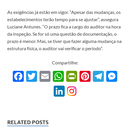
As exigências já estão em vigor. “Apesar das mudanças, os
estabelecimentos terão tempo para se ajustar”, assegura
Luciane Antunes. “O prazo fica a cargo do auditor na hora
da inspeção. Se for só uma questão de documentação, o
prazo é menor. Mas, se tiver que fazer alguma mudança na
estrutura física, o auditor vai verificar o período”.
Compartilhe:
F
T
E
W
P
P
T
M
a
w
m
h
r
i
e
e
L
c
i
a
a
i
n
l
s
i
e
t
i
t
n
t
e
s
n
b
t
l
s
t
e
g
e
RELATED POSTS
k