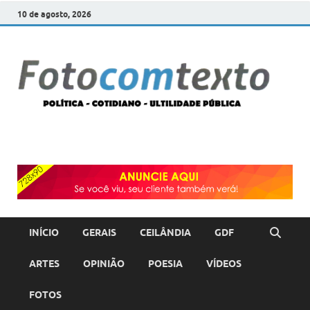
10 de agosto, 2026
F
POLÍT
COTI
c
–
ULTI
PÚBL
T
INÍCIO
GERAIS
CEILÂNDIA
GDF
ARTES
OPINIÃO
POESIA
VÍDEOS
FOTOS